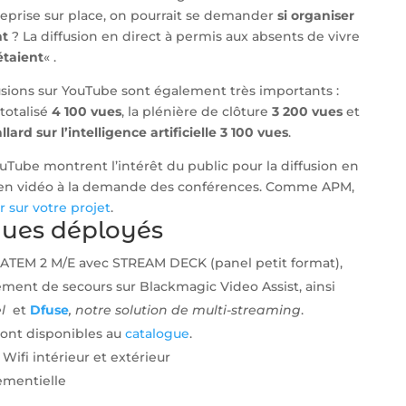
reprise sur place, on pourrait se demander
si organiser
nt
? La diffusion en direct à permis aux absents de vivre
étaient
« .
sions sur YouTube sont également très importants :
 totalisé
4 100 vues
, la plénière de clôture
3 200 vues
et
ard sur l’intelligence artificielle 3 100 vues
.
ouTube montrent l’intérêt du public pour la diffusion en
on en vidéo à la demande des conférences. Comme APM,
 sur votre projet
.
ues déployés
TEM 2 M/E avec STREAM DECK (panel petit format),
ement de secours sur Blackmagic Video Assist, ainsi
el
et
Dfuse
, notre solution de multi-streaming
.
ont disponibles au
catalogue
.
Wifi intérieur et extérieur
ementielle