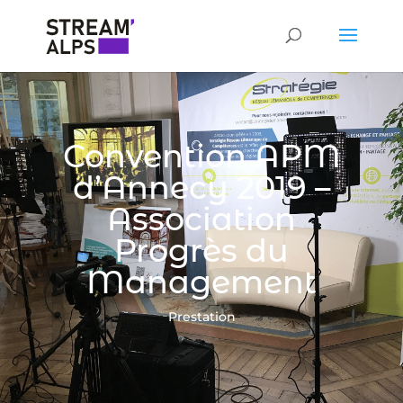
Convention APM
d’Annecy 2019 –
Association
Progrès du
Management
Prestation