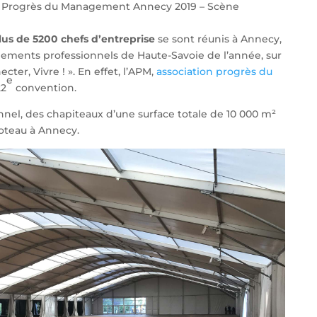
n Progrès du Management Annecy 2019 – Scène
lus de 5200 chefs d’entreprise
se sont réunis à Annecy,
nements professionnels de Haute-Savoie de l’année, sur
er, Vivre ! ». En effet, l’APM,
association progrès du
e
22
convention.
el, des chapiteaux d’une surface totale de 10 000 m²
Coteau à Annecy.