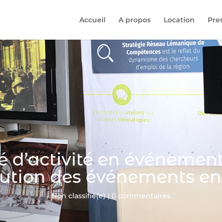
Accueil
A propos
Location
Pre
é d’activité en événementi
lution des événements en
Non classifié(e)
|
0 commentaires